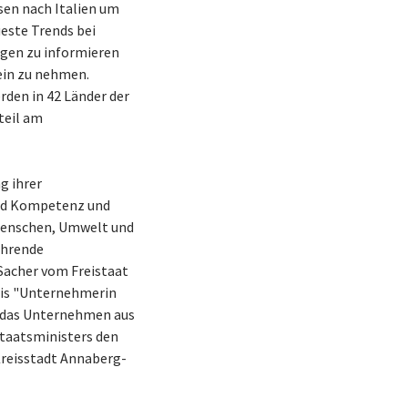
sen nach Italien um
ueste Trends bei
gen zu informieren
ein zu nehmen.
en in 42 Länder der
teil am
g ihrer
nd Kompetenz und
menschen, Umwelt und
ührende
 Sacher vom Freistaat
is "Unternehmerin
lt das Unternehmen aus
taatsministers den
Kreisstadt Annaberg-