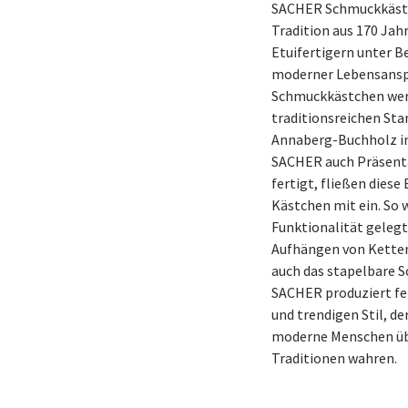
SACHER Schmuckkästch
Tradition aus 170 Ja
Etuifertigern unter B
moderner Lebensansp
Schmuckkästchen wer
traditionsreichen Sta
Annaberg-Buchholz in
SACHER auch Präsenta
fertigt, fließen diese
Kästchen mit ein. So w
Funktionalität gelegt
Aufhängen von Ketten
auch das stapelbare
SACHER produziert fe
und trendigen Stil, d
moderne Menschen übe
Traditionen wahren.