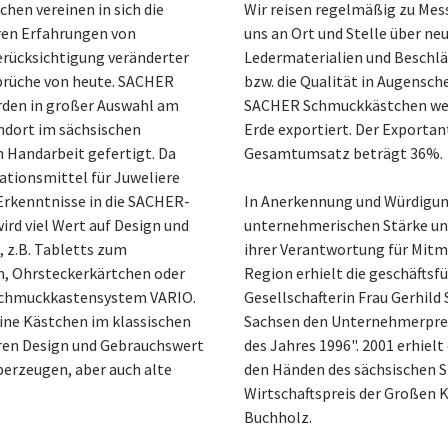
en vereinen in sich die
Wir reisen regelmäßig zu Mes
hren Erfahrungen von
uns an Ort und Stelle über ne
erücksichtigung veränderter
Ledermaterialien und Beschlä
rüche von heute. SACHER
bzw. die Qualität in Augensch
den in großer Auswahl am
SACHER Schmuckkästchen werd
ndort im sächsischen
Erde exportiert. Der Exportan
 Handarbeit gefertigt. Da
Gesamtumsatz beträgt 36%.
tionsmittel für Juweliere
 Erkenntnisse in die SACHER-
In Anerkennung und Würdigun
ird viel Wert auf Design und
unternehmerischen Stärke u
, z.B. Tabletts zum
ihrer Verantwortung für Mit
, Ohrsteckerkärtchen oder
Region erhielt die geschäftsf
 Schmuckkastensystem VARIO.
Gesellschafterin Frau Gerhild
ine Kästchen im klassischen
Sachsen den Unternehmerpre
eren Design und Gebrauchswert
des Jahres 1996". 2001 erhie
rzeugen, aber auch alte
den Händen des sächsischen S
Wirtschaftspreis der Großen 
Buchholz.