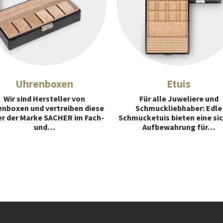
Uhrenboxen
Etuis
Wir sind Hersteller von
Für alle Juweliere und
nboxen und vertreiben diese
Schmuckliebhaber: Edle
er der Marke SACHER im Fach-
Schmucketuis bieten eine si
und…
Aufbewahrung für…