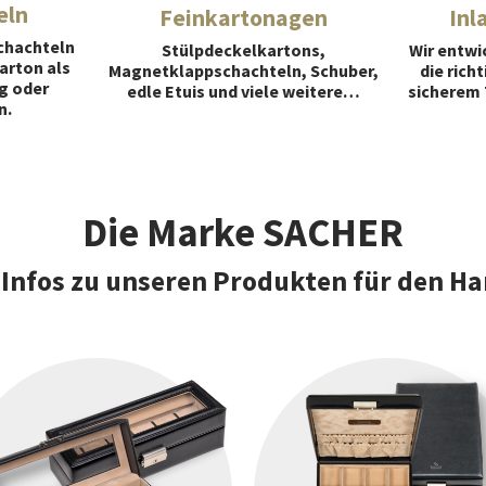
eln
Feinkartonagen
Inl
chachteln
Stülpdeckelkartons,
Wir entwi
arton als
Magnetklappschachteln, Schuber,
die rich
g oder
edle Etuis und viele weitere…
sicherem 
n.
Die Marke SACHER
 Infos zu unseren Produkten für den H